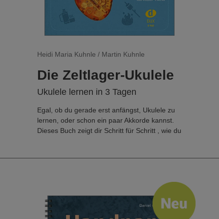
Heidi Maria Kuhnle / Martin Kuhnle
Die Zeltlager-Ukulele
Ukulele lernen in 3 Tagen
Egal, ob du gerade erst anfängst, Ukulele zu
lernen, oder schon ein paar Akkorde kannst.
Dieses Buch zeigt dir Schritt für Schritt , wie du
Songs sicher begleitest und aus einem
einfachen Abend ein Highlight machst. Alle 25
Songs werden zusätzlich in Online-Videos
gezeigt und machen das Ukulele Lernen zum
Erfolg. Ideal für Freizeiten und
Jugendgruppen!
Auch als Ausgabe für Gitarre erhältlich: