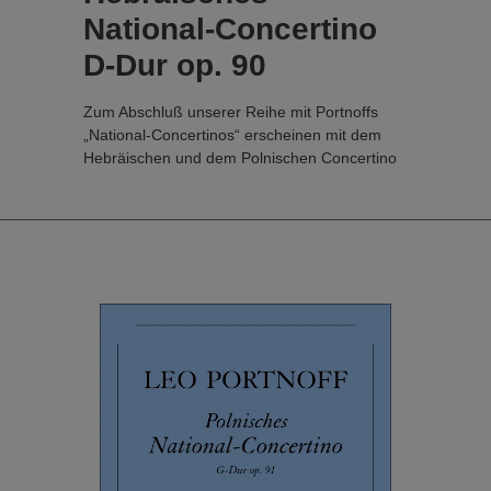
National-Concertino
D-Dur op. 90
Zum Abschluß unserer Reihe mit Portnoffs
„National-Concertinos“ erscheinen mit dem
Hebräischen und dem Polnischen Concertino
zwei Werke für die I. bis III. Lage, die
sicherlich das Repertoire all jener Schüler
bereichern werden, die diese Lagen bereits
sicher beherrschen und somit auch etwas
anspruchsvollere Schüler-Literatur zu meistern
im Stande sind.
Wie schon bei den bisher erschienen
Concertinos dieser Reihe steht auch bei
diesen Neuerscheinungen der folkloristische,
„virtuose“ Charakter im Mittelpunkt, was sie
gerade auch für den Vortrag äußerst attraktiv
macht. Fingersatz und Strichbezeichnung
stammen vom Herausgeber Tomislav Butorac.