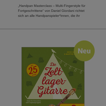
„Handpan Masterclass – Multi-Fingerstyle für
Fortgeschrittene“ von Daniel Giordani richtet
sich an alle Handpanspieler*innen, die ihr
Repertoire erweitern und ihre Spieltechnik auf
ein neues Level heben möchten. Die
Beschreibung besonderer Hand- und
Fingertechniken ermöglicht das Erlernen vieler
neuer Spezialsounds mit Fingernägeln,
Knöcheln oder Handballen. Ausgehend von
Fingertechniken indischer und arabischer
Trommeln, kann durch diesen Ratgeber ein
komplexeres Handpanspiel erlernt werden.
Das Buch mit mehr als 140 Seiten und 76
Video-Links ist als aufbauender Kurs
konzipiert, der behutsam Schritt für Schritt in
komplexere Bewegungsabläufe wie Splithand,
Fingerflip-Rolls, Ornamentierungen, Flams
und Tremolos einführt. Zahlreiche Grooves
und Übungen machen das Lernen der
Techniken freudvoll und spannend. Ein eigens