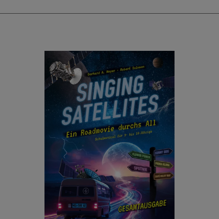
sicherlich das Repertoire all jener Schüler
bereichern werden, die diese Lagen bereits
sicher beherrschen und somit auch etwas
anspruchsvollere Schüler-Literatur zu meistern
im Stande sind.
Wie schon bei den bisher erschienen
Concertinos dieser Reihe steht auch bei
diesen Neuerscheinungen der folkloristische,
„virtuose“ Charakter im Mittelpunkt, was sie
gerade auch für den Vortrag äußerst attraktiv
macht. Fingersatz und Strichbezeichnung
stammen vom Herausgeber Tomislav Butorac.
Wie alle bei Edition Butorac erscheinenden
Herausgaben von Schülerliteratur enthält auch
dieser Band eine Liste aller in dem jeweiligen
Werk verwendeten Vortragsbezeichnungen.