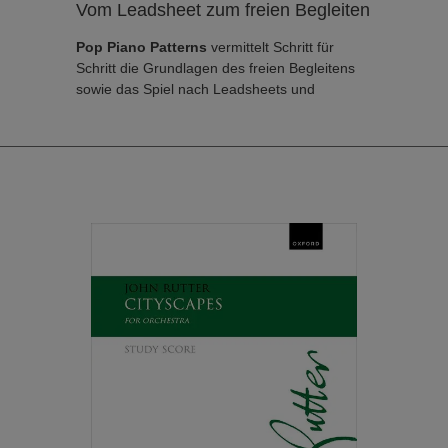
Vom Leadsheet zum freien Begleiten
Pop Piano Patterns
vermittelt Schritt für
Schritt die Grundlagen des freien Begleitens
sowie das Spiel nach Leadsheets und
Akkordsymbolen von Pop- und Rocksongs,
Gospels, Weihnachts-, Volks- und
Kinderliedern. Das erlernte umfangreiche
Repertoire an Patterns und
Akkordverbindungen bietet eine optimale
Basis für das selbstständige Erlernen von
Begleitungen vieler weiterer Songs.
Alle Songs können über den im Buch
beigefügten Download-Link heruntergeladen
bzw. auf allen gängigen
Streaming-
Plattformen
angehört werden, Shorts können
auf dem
DUX-YouTube-Kanal
angeschaut
werden.
Stufenweiser Aufbau – vom ersten
Akkord über Umkehrungen zu
Akkordverbindungen, vom ersten