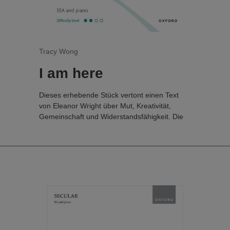
Tracy Wong
I am here
Dieses erhebende Stück vertont einen Text
von Eleanor Wright über Mut, Kreativität,
Gemeinschaft und Widerstandsfähigkeit. Die
Musik ist lyrisch, beschwingt und
triumphierend und regt dazu an, sich durch
das Singen in einer unterstützenden
Gemeinschaft selbst zu entdecken. Die
wiederholten Phrasen „Ich bin hier!“ und „ohne
Angst!“ können entweder von Solisten oder
vom Publikum gesungen werden und
verstärken so das Gefühl der Einheit und des
Miteinanders, für das das Stück steht.