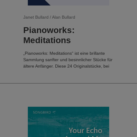
Janet Bullard / Alan Bullard
Pianoworks:
Meditations
„Pianoworks: Meditations“ ist eine brillante
Sammlung sanfter und besinnlicher Stücke für
ältere Anfänger. Diese 24 Originalstücke, bei
deren Komposition der Spaß am Spielen im
Vordergrund stand, führen den Spieler durch
eine Vielzahl von Stilrichtungen und tragen
gleichzeitig zur Entspannung und Achtsamkeit
bei. Das Repertoire kann sowohl als
Sammlung einzelner Stücke als auch als
sorgfältig ausgearbeitete Methode zur
Vertiefung der in „Pianoworks Band 1“ und
„Band 2“ erlernten Techniken genutzt werden.