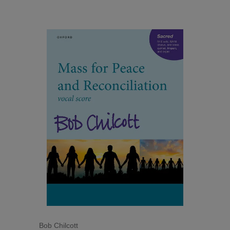
energiegeladenen Rhythmen von „Shepherd’s Pipe
Carol“ bis zur zarten Schönheit von „Nativity Carol“
oder vom Glanz von „Star Carol“ bis zur zärtlichen
Lieblichkeit von „What sweeter music“. Diese Auswahl
umfasst neun von Rutters beliebtesten
Weihnachtsliedern in Fassungen für Chöre mit hohen
Stimmen.
Bob Chilcott