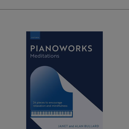
Waltz“ und zu einem „Christmas Calypso“ und
ziehen Sie einen Cracker voller Solos und
Duette. Mit Texten zum Mitsingen, Akkorden
für Gitarre oder Keyboard und fantastischen
Begleit-Audiospuren ist „Fiddle Time
Christmas“ das perfekte Geschenk für jeden
jungen Geiger.