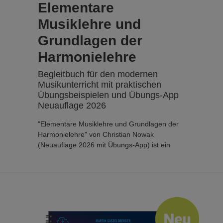
Elementare
Musiklehre und
Grundlagen der
Harmonielehre
Begleitbuch für den modernen
Musikunterricht mit praktischen
Übungsbeispielen und Übungs-App
Neuauflage 2026
"Elementare Musiklehre und Grundlagen der
Harmonielehre" von Christian Nowak
(Neuauflage 2026 mit Übungs-App) ist ein
modernes Lehr- und Lernbuch für
Musiktheorie, in dem verschiedene
Musikrichtungen wie Pop, Rock, Jazz und
Klassik gleichermaßen berücksichtigt werden.
Wichtiger und neuer Bestandteil dieses Buchs
ist die Übungs-App, mit der die enthaltenen
Aufgaben vertieft werden können.