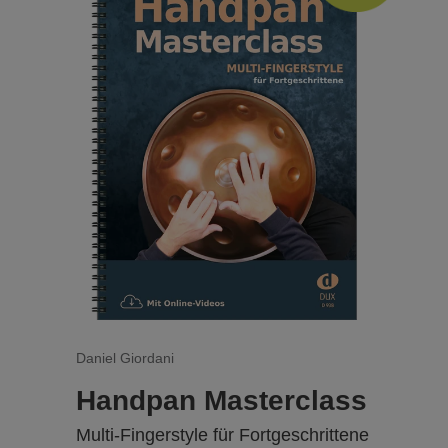
Bestellnummer
D 967
Inhalt: Amazing Grace - Bruder Jakob -
Donnerbalken - Drei Chinesen mit dem
Kontrabass - Es lebt der Eisbär in Sibirien -
Go, Tell It On The Mountain - Hab ’ne Tante
aus Marokko - Halleluja - Hejo, spann den
Wagen an (Kanon) - He’s Got The Whole
World - If You’re Happy And You Know It - I
Like The Flowers - I‘ll Fly Away - Kumbaya
My Lord - Michael, Row The Boat Ashore - My
Bonnie Is Over The Ocean - Nobody Knows
The Trouble I’ve Seen - Polly Wolly Doodle -
Rock My Soul - Swing Low, Sweet Chariot -
This Little Light Of Mine - Tom Dooley -
Ukulele - Von den blauen Bergen kommen wir
- What Shall We Do With The Drunken Sailor -
Daniel Giordani
Yankee Doodle
Handpan Masterclass
Multi-Fingerstyle für Fortgeschrittene