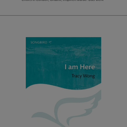
würdigt den bleibenden Einfluss von
Musikpädagogen, deren Worte und Taten im
Erwachsenenleben ihrer Schüler nachhallen –
untermalt von einer einprägsamen, beschwingten
Melodie, die zwischen den Stimmlagen hin- und
herwandert, und einem echoartigen Wechselspiel mit
dem Klavier.