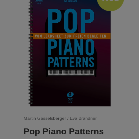
Das Buch beinhaltet folgende Schwerpunkte
der Musiktheorie:
• Einführung in die Notenschrift
• Intervalle/Dreiklänge/Vierklänge
• Tonarten und Tonleitern
• Akkordverbindungen
• Lexikon der Fachausdrücke
• alle gängigen Zeichen und Symbole
• Akkordübersicht
• Tabelle der Tonleitern und Skalen
Am Ende des Buches befindet sich der
Lösungsteil. Dieser ist perforiert und kann für
den Einsatz an Schulen herausgetrennt
werden.
Martin Gasselsberger / Eva Brandner
Jetzt mit kostenloser Übungs-App!
Pop Piano Patterns