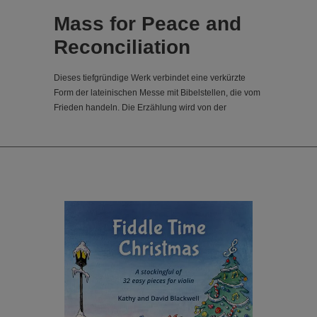
Mass for Peace and
Reconciliation
Dieses tiefgründige Werk verbindet eine verkürzte
Form der lateinischen Messe mit Bibelstellen, die vom
Frieden handeln. Die Erzählung wird von der
Mezzosopran-Solistin getragen, die mit einem Vers
aus dem Johannesevangelium, den Jesus zu seinen
Jüngern sprach, den nachdenklichen Ton des Stücks
angibt, bevor der Chor ein andächtiges Kyrie
anstimmt. Das energiegeladene Gloria wird von
Blechbläsern und Pauken getragen und thematisiert
den Krieg und seine Sinnlosigkeit mit Texten aus den
Büchern der Offenbarung, des Jakobusbriefes und
des Matthäusevangeliums. Das kontemplative
Sanctus und Benedictus zeichnen sich durch
fließende, asymmetrische 7/8-Rhythmen und einen
ausdrucksstarken Solopassage für Mezzosopran und
Blechbläserquintett aus. Die tröstliche Musik des
Agnus Dei steigert sich zu einem gemeinsamen