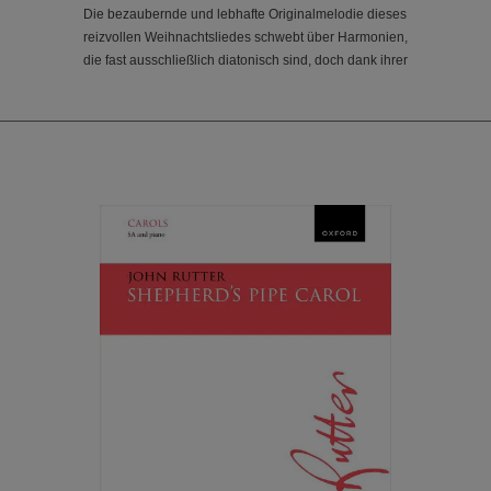
Die bezaubernde und lebhafte Originalmelodie dieses
reizvollen Weihnachtsliedes schwebt über Harmonien,
die fast ausschließlich diatonisch sind, doch dank ihrer
Kreativität und der häufigen vorübergehenden
Dissonanzen besteht zu keiner Zeit die Gefahr, dass
es vorhersehbar wird. Es bewahrt den beschwingten
6/8-Rhythmus der traditionellen Vertonung bei, mit
einer Strophenstruktur, fröhlichen Cross-Rhythmen
und einer eingängigen modalen Melodie.