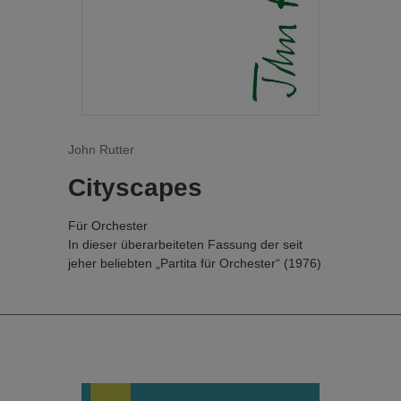
rhythmischen Pattern bis zur
Songbegleitung
Richtiges Erfassen von Leadsheets,
deren Akkordsymbole und
Verbindungen
Wertvolle Tipps in Sachen Musiktheorie
(Tonarten, Intervalle, Tonstufen,
Akkordsymbole)
John Rutter
Zusätzliche Motivation durch
Cityscapes
professionelle Hörbeispiele und Vokal-
Playalongs zu allen Songs
Ein logisch aufgebautes Buch als
Für Orchester
wertvolle Ergänzung für Lehrende und
In dieser überarbeiteten Fassung der seit
Lernende im modernen Klavierunterricht
jeher beliebten „Partita für Orchester“ (1976)
Sowohl für Klavier-Einsteiger:innen als
interpretiert der Komponist das Originalwerk
auch für Fortgeschrittene
neu, indem er dem Stück und seinen
Mit Songs von The Beatles - Lewis
einzelnen Sätzen neue programmatische Titel
Capaldi - Ray Charles - Chubby
zuweist. Das Trio aus Stadtlandschaften
Checker - Leonard Cohen - Bob Dylan -
beginnt mit „Big Apple“, das den
Billy Joel - Elton John - Ben E. King -
Innovationsgeist New Yorks und seine
Cyndi Lauper - Bobby McFerrin
geschäftige Klangwelt heraufbeschwört, in der