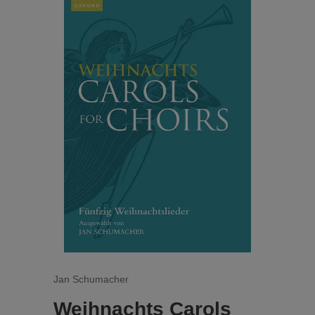
- Metallica - Sting - U2 - Alan Walker
Anklänge an Gershwin zu hören sind. Der
zweite Satz, „Lost City“, behält einen
geheimnisvollen und atmosphärischen Ton bei
und beschwört eher das mythische Atlantis
herauf als eine moderne Metropole. Das Stück
schließt mit einem musikalischen Porträt
Londons, das William Dunbar in seinem
Gedicht aus dem 16. Jahrhundert als „Blume
aller Städte“ beschrieb. Dieser letzte Satz
zeichnet ein lebendiges Bild der belebten
Verkehrsadern, Plätze und imposanten
Architektur der Hauptstadt, verwoben mit
Eindrücken ihrer ruhigeren Stadtviertel.
Jan Schumacher
Weihnachts Carols