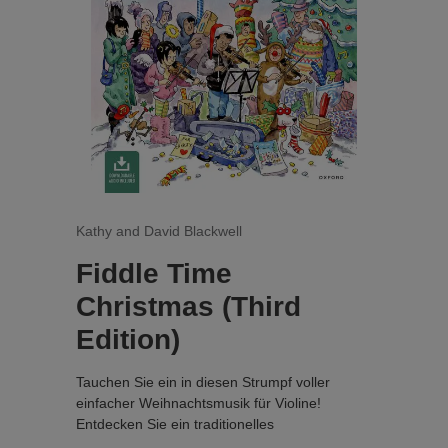
Gesang von Solist und Chor, der von „dem Frieden
Gottes, der alles Verstehen übersteigt“ handelt. Eine
kurze Coda greift die Musik des Kyrie wieder auf, mit
einer flehenden Schlussformel des Solisten: „dona
nobis pacem“ („gib uns Frieden“).
Kathy and David Blackwell
Fiddle Time
Christmas (Third
Edition)
Tauchen Sie ein in diesen Strumpf voller
einfacher Weihnachtsmusik für Violine!
Entdecken Sie ein traditionelles
Weihnachtslied, tanzen Sie zum „Skaters’