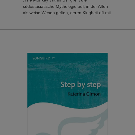
„The Monkey Within Us“ greift die
südostasiatische Mythologie auf, in der Affen
als weise Wesen gelten, deren Klugheit oft mit
Unfug verwechselt wird. Mit einem fesselnden
Text von Joey Gianan Vargas, der auf der
Fabel „Der Affe und das Krokodil“ basiert, ist
dieses energiegeladene Stück auffallend
fantasievoll und dennoch absolut zugänglich.
Wong kombiniert Gesang, Body Percussion
und rhythmisches Spoken Word, um die
Dramatik der Erzählung in einem
mitreißenden, theatralischen Feuerwerk aus
chorischen Klängen zum Leben zu erwecken.