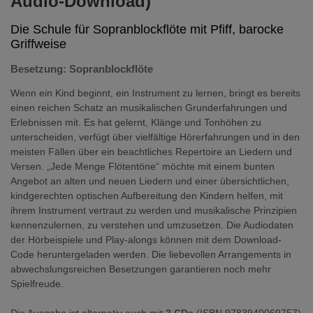
Audio-Download)
Die Schule für Sopranblockflöte mit Pfiff, barocke
Griffweise
Besetzung: Sopranblockflöte
Wenn ein Kind beginnt, ein Instrument zu lernen, bringt es bereits
einen reichen Schatz an musikalischen Grunderfahrungen und
Erlebnissen mit. Es hat gelernt, Klänge und Tonhöhen zu
unterscheiden, verfügt über vielfältige Hörerfahrungen und in den
meisten Fällen über ein beachtliches Repertoire an Liedern und
Versen. „Jede Menge Flötentöne“ möchte mit einem bunten
Angebot an alten und neuen Liedern und einer übersichtlichen,
kindgerechten optischen Aufbereitung den Kindern helfen, mit
ihrem Instrument vertraut zu werden und musikalische Prinzipien
kennenzulernen, zu verstehen und umzusetzen. Die Audiodaten
der Hörbeispiele und Play-alongs können mit dem Download-
Code heruntergeladen werden. Die liebevollen Arrangements in
abwechslungsreichen Besetzungen garantieren noch mehr
Spielfreude.
Die Ausgabe ist alternativ auch mit
2 CDs
(ISBN 9783940069757)