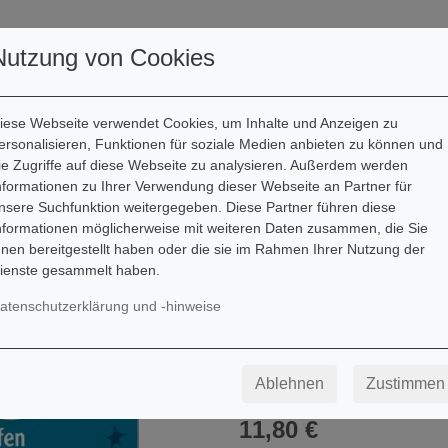
er
Service
Kontakt
Nutzung von Cookies
iese Webseite verwendet Cookies, um Inhalte und Anzeigen zu
ersonalisieren, Funktionen für soziale Medien anbieten zu können und
ie Zugriffe auf diese Webseite zu analysieren. Außerdem werden
Stephan Schmidt
nformationen zu Ihrer Verwendung dieser Webseite an Partner für
nsere Suchfunktion weitergegeben. Diese Partner führen diese
Weihnachtslieder 
nformationen möglicherweise mit weiteren Daten zusammen, die Sie
hnen bereitgestellt haben oder die sie im Rahmen Ihrer Nutzung der
So macht Singen und Mus
ienste gesammelt haben.
Besetzung: Gitarre
atenschutzerklärung und -hinweise
Endlich können auch weniger Geü
dem F-Griff kapitulieren zu müsse
problemlos spielbar! Die Griffbu
Ablehnen
Zustimmen
auch über allen Textstrophen. Da
11,80 €