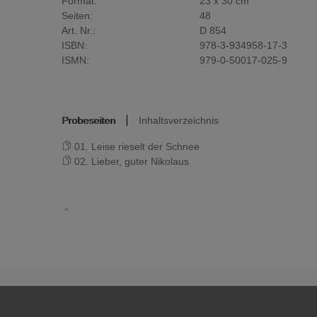
Format:
23 x 30 cm
Seiten:
48
Art. Nr.:
D 854
ISBN:
978-3-934958-17-3
ISMN:
979-0-50017-025-9
Probeseiten
Inhaltsverzeichnis
01. Leise rieselt der Schnee
02. Lieber, guter Nikolaus