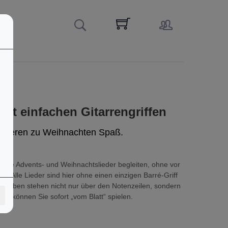
mit einfachen Gitarrengriffen
izieren zu Weihnachten Spaß.
bte Advents- und Weihnachtslieder begleiten, ohne vor
n. Alle Lieder sind hier ohne einen einzigen Barré-Griff
chstaben stehen nicht nur über den Notenzeilen, sondern
mit können Sie sofort „vom Blatt“ spielen.